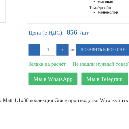
матовая
Тема/дизайн:
моноколор
856
Цена (с НДС):
/шт
шт
Заявка на расчёт
Не нашли нужный товар
Мы в WhatsApp
Мы в Telegram
y Matt 1.1x30 коллекция Grace производство Wow купит