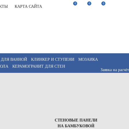
0
0
0
КТЫ
КАРТА САЙТА
22-82-75
Заказать звонок
22-82-75
Мы в Telegram
akaz@keramix-lux.ru
Мы в Max
WhatsApp
 ДЛЯ ВАННОЙ
КЛИНКЕР И СТУПЕНИ
МОЗАИКА
ПОЛА
КЕРАМОГРАНИТ ДЛЯ СТЕН
Заявка на расчёт
СТЕНОВЫЕ ПАНЕЛИ
НА БАМБУКОВОЙ