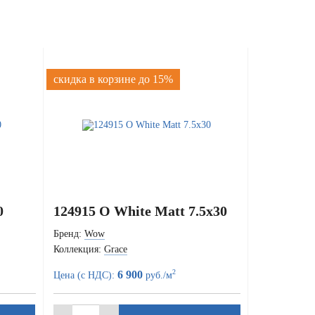
скидка в корзине до 15%
0
124915 O White Matt 7.5x30
Бренд:
Wow
Коллекция:
Grace
2
6 900
Цена (с НДС):
руб./м