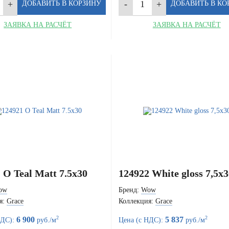
ЗАЯВКА НА РАСЧЁТ
ЗАЯВКА НА РАСЧЁТ
 O Teal Matt 7.5x30
124922 White gloss 7,5x3
ow
Бренд:
Wow
я:
Grace
Коллекция:
Grace
2
2
6 900
5 837
НДС):
руб./м
Цена (с НДС):
руб./м