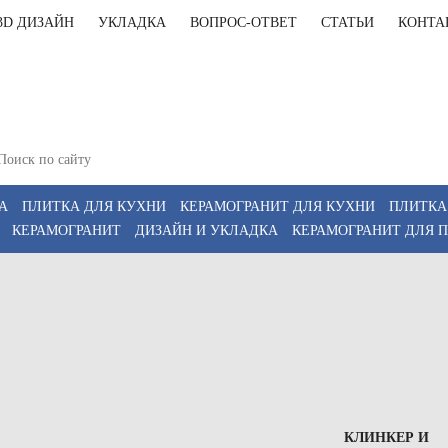
3D ДИЗАЙН
УКЛАДКА
ВОПРОС-ОТВЕТ
СТАТЬИ
КОНТА
+7(911)9
и: Тюмень, ул. Энергетиков, 57/1, (офис 1,
+7(911)9
18:00; Сб 10:00–16:00
z
А
ПЛИТКА ДЛЯ КУХНИ
КЕРАМОГРАНИТ ДЛЯ КУХНИ
ПЛИТКА
КЕРАМОГРАНИТ
ДИЗАЙН И УКЛАДКА
КЕРАМОГРАНИТ ДЛЯ 
КЛИНКЕР И