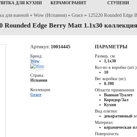
ЛИТКА ДЛЯ КУХНИ
КЕРАМОГРАНИТ
СТУПЕНИ
ка для ванной
»
Wow (Испания)
»
Grace
»
125220 Rounded Edge Be
0 Rounded Edge Berry Matt 1.1x30 коллекци
Артикул:
10014445
ПАРАМЕТРЫ
Бренд:
Размер, см:
Wow
1,1x30
Кол-во в коробке (шт.)
10
Страна:
Вес коробки (кг):
Испания
0.390
Коллекция:
Области применения:
Grace
Ванная/Туалет
Коридор/Зал
Кухня
Вид плитки:
декоративный э
Материал:
керамическая п
Поверхность: