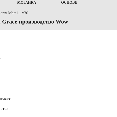
МОЗАИКА
ОСНОВЕ
rry Matt 1.1x30
я Grace производство Wow
:
лемент
литка