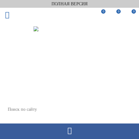
ПОЛНАЯ ВЕРСИЯ
0
0
0
Заказать звонок
Мы в Telegram
Мы в Max
WhatsApp
+7(911)922-82-75
+7(911)922-82-75
zakaz@keramix-lux.ru
Пункт выдачи: Тюмень, ул. Энергетиков, 57/1, (офис 1, 2,
этаж 3)
Пн-Пт 09:00–18:00; Сб 10:00–16:00