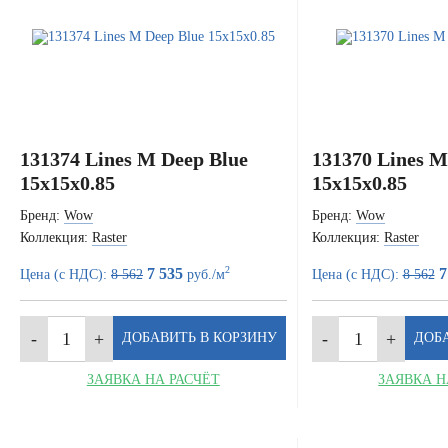
131374 Lines M Deep Blue
131370 Lines M
15x15x0.85
15x15x0.85
Бренд:
Wow
Бренд:
Wow
Коллекция:
Raster
Коллекция:
Raster
2
7 535
7
Цена (с НДС):
8 562
руб./м
Цена (с НДС):
8 562
ЗАЯВКА НА РАСЧЁТ
ЗАЯВКА Н