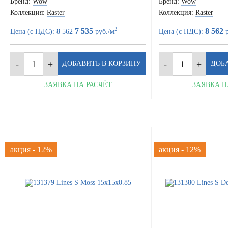
Бренд:
Wow
Бренд:
Wow
Коллекция:
Raster
Коллекция:
Raster
2
7 535
8 562
Цена (с НДС):
8 562
руб./м
Цена (с НДС):
р
ЗАЯВКА НА РАСЧЁТ
ЗАЯВКА Н
акция - 12%
акция - 12%