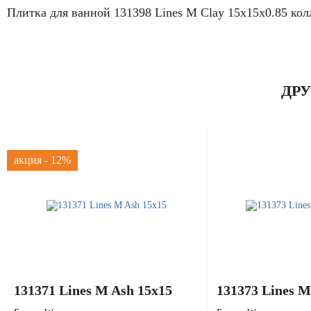
Плитка для ванной 131398 Lines M Clay 15x15x0.85 ко
ДР
акция - 12%
131371 Lines M Ash 15x15
131373 Lines M