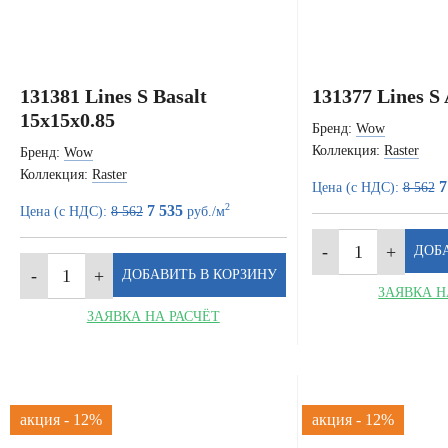
131381 Lines S Basalt
131377 Lines S
15x15x0.85
Бренд:
Wow
Коллекция:
Raster
Бренд:
Wow
Коллекция:
Raster
7
Цена (с НДС):
8 562
2
7 535
Цена (с НДС):
8 562
руб./м
ЗАЯВКА Н
ЗАЯВКА НА РАСЧЁТ
акция - 12%
акция - 12%