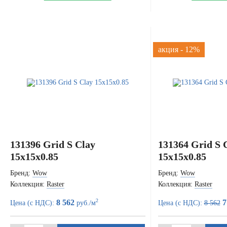
акция - 12%
131396 Grid S Clay
131364 Grid S 
15x15x0.85
15x15x0.85
Бренд:
Wow
Бренд:
Wow
Коллекция:
Raster
Коллекция:
Raster
2
8 562
7
Цена (с НДС):
руб./м
Цена (с НДС):
8 562