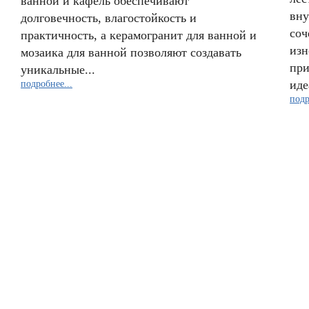
ванной и кафель обеспечивают
вну
долговечность, влагостойкость и
соч
практичность, а керамогранит для ванной и
изн
мозаика для ванной позволяют создавать
при
уникальные...
иде
подробнее...
подр