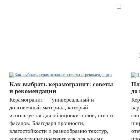
Я согла
Как выбрать керамогранит: советы
Пл
и рекомендации
до
Керамогранит — универсальный и
Кер
долговечный материал, который
вар
используется для облицовки полов, стен и
сан
фасадов. Благодаря прочности,
шир
влагостойкости и разнообразию текстур,
оте
керамогранит подходит как для жилых
про