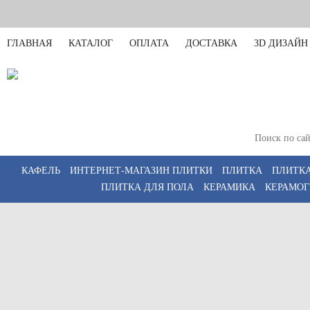
ГЛАВНАЯ
КАТАЛОГ
ОПЛАТА
ДОСТАВКА
3D ДИЗАЙН
Пункт выдачи: Тюмень,
2, этаж 3)
Пн-Пт 09:00–18:00; Сб 10
КАФЕЛЬ
ИНТЕРНЕТ-МАГАЗИН ПЛИТКИ
ПЛИТКА
ПЛИТКА
ПЛИТКА ДЛЯ ПОЛА
КЕРАМИКА
КЕРАМОГ