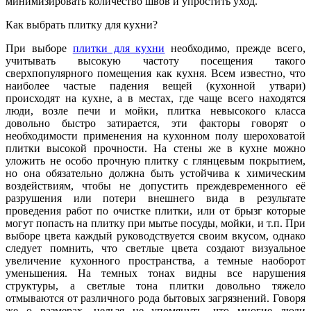
минимизировать количество швов и упростить уход.
Как выбрать плитку для кухни?
При выборе
плитки для кухни
необходимо, прежде всего,
учитывать высокую частоту посещения такого
сверхпопулярного помещения как кухня. Всем известно, что
наиболее частые падения вещей (кухонной утвари)
происходят на кухне, а в местах, где чаще всего находятся
люди, возле печи и мойки, плитка невысокого класса
довольно быстро затирается, эти факторы говорят о
необходимости применения на кухонном полу шероховатой
плитки высокой прочности. На стены же в кухне можно
уложить не особо прочную плитку с глянцевым покрытием,
но она обязательно должна быть устойчива к химическим
воздействиям, чтобы не допустить преждевременного её
разрушения или потери внешнего вида в результате
проведения работ по очистке плитки, или от брызг которые
могут попасть на плитку при мытье посуды, мойки, и т.п. При
выборе цвета каждый руководствуется своим вкусом, однако
следует помнить, что светлые цвета создают визуальное
увеличение кухонного пространства, а темные наоборот
уменьшения. На темных тонах видны все нарушения
структуры, а светлые тона плитки довольно тяжело
отмываются от различного рода бытовых загрязнений. Говоря
же о размерах, нельзя не упомянуть, что многие люди