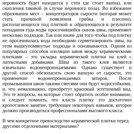
неровность будет находится у стен где стоит ванна), или
скопления таковой (в случае неровного пола). Во избежание
образования мест – концентраторов сырости (которая может
стать причиной появления грибка и плесени),
располагающихся под плиткой и образующихся в результате
попадания туда воды просочившейся сквозь швы, применяют
несколько подходов. Так или иначе для того чтобы под плитку
не просачивалась вода необходимо герметизировать швы, на
этом вышеупомянутые подходы и основываются. Одним из
популярных способов изоляции швов между керамическими
плитками – это укладка керамической плитки на клей с
латексными добавками. Швы из такого клея являются
изначально водонепроницаемыми. Однако существует и
другой способ обезопасить свою ванную от сырости, это
применение водонепроницаемых затирок. После
промазывания швов такими смесями они будут водостойкими,
и, что немаловажно, приобретут красивый эстетичный вид.
Это те вопросы, на которые стоит обратить особое внимание,
и следует помнить, что класть плитку это достаточно
кропотливое занятие, требующее некоторых навыков, которое
должно производиться профессионалами высокого класса.
В чем конкретное превосходство керамической плитки перед
другими отделочными материалами?