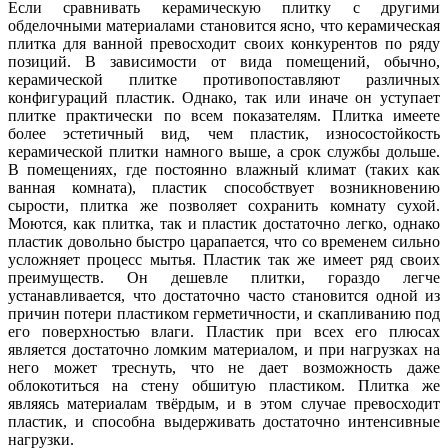
Если сравнивать керамическую плитку с другими
обделочными материалами становится ясно, что керамическая
плитка для ванной превосходит своих конкурентов по ряду
позиций. В зависимости от вида помещений, обычно,
керамической плитке противопоставляют различных
конфигураций пластик. Однако, так или иначе он уступает
плитке практически по всем показателям. Плитка имеете
более эстетичный вид, чем пластик, износостойкость
керамической плитки намного выше, а срок службы дольше.
В помещениях, где постоянно влажный климат (таких как
ванная комната), пластик способствует возникновению
сырости, плитка же позволяет сохранить комнату сухой.
Моются, как плитка, так и пластик достаточно легко, однако
пластик довольно быстро царапается, что со временем сильно
усложняет процесс мытья. Пластик так же имеет ряд своих
преимуществ. Он дешевле плитки, гораздо легче
устанавливается, что достаточно часто становится одной из
причин потери пластиком герметичности, и скапливанию под
его поверхностью влаги. Пластик при всех его плюсах
является достаточно ломким материалом, и при нагрузках на
него может треснуть, что не дает возможность даже
облокотиться на стену обшитую пластиком. Плитка же
являясь материалам твёрдым, и в этом случае превосходит
пластик, и способна выдерживать достаточно интенсивные
нагрузки.