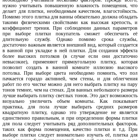
нужно учитывать повышенную влажность помещения, что
делает для плитки, необходимым качеством, влагостойкость.
Помимо этого плитка для ванны обязательно должна обладать
такими физическими свойствами как высокая крепость, и
коэффициент трения. При соблюдении данных параметров
при выборе плитки покупатель сможет обеспечить её
длительную службу. Однако помимо срока службы,
достаточно важным является внешний вид, который создается
в ванной при укладке в ней плитки. Для создания эффекта
более высоких потолков (в случае если они достаточно
невысокие), применяют прямоугольную плитку, которая
позволит создать в ванной комнате иллюзию высокого
потолка. При выборе цвета необходимо помнить, что пол
пачкается гораздо активней, чем стены, и для облегчения
работ по его чистке можно для него выбрать плитку на пару
тонов темнее, чем на стенах. Для ванных небольшого размера
лучше выбирать плитку светлых тонов. Это даст возможность
визуально увеличить объем комнаты. Как показывает
практика, для пола лучше выбирать средних размеров
квадратную плитку, однако это утверждение не является
единственно правильным, и при определении формы плитки
для пола следует учитывать ряд дополнительных факторов,
таких как форма помещения, качество плитки и т.д. При
выборе плитки следует внимательно изучать её, плитка для