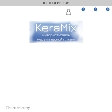
ПОЛНАЯ ВЕРСИЯ
0
0
0
Заказать звонок
Мы в Telegram
Мы в Max
WhatsApp
+7(911)922-82-75
+7(911)922-82-75
zakaz@keramix-lux.ru
Пункт выдачи: Тюмень, ул. Энергетиков, 57/1, (офис 1, 2,
этаж 3)
Пн-Пт 09:00–18:00; Сб 10:00–16:00