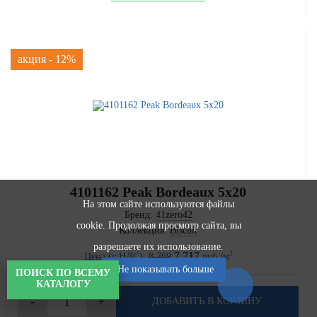
акция - 12%
4101162 Peak Bordeaux 5x20
На этом сайте используются файлы
Бренд:
41zero42
cookie. Продолжая просмотр сайта, вы
Коллекция:
Biscuit
разрешаете их использование.
2
7 717
Цена (с НДС):
8 769
руб./м
Не показывать больше
ПОИСК ПО ВСЕМУ
КАТАЛОГУ