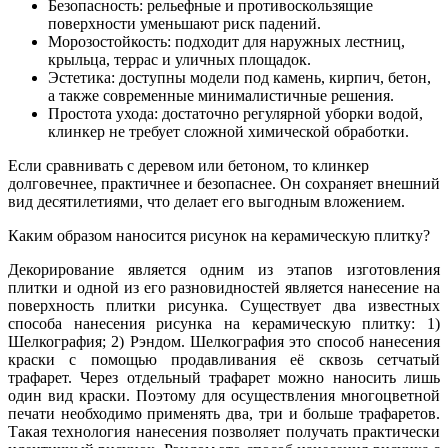
Безопасность: рельефные и противоскользящие
поверхности уменьшают риск падений.
Морозостойкость: подходит для наружных лестниц,
крыльца, террас и уличных площадок.
Эстетика: доступны модели под камень, кирпич, бетон,
а также современные минималистичные решения.
Простота ухода: достаточно регулярной уборки водой,
клинкер не требует сложной химической обработки.
Если сравнивать с деревом или бетоном, то клинкер
долговечнее, практичнее и безопаснее. Он сохраняет внешний
вид десятилетиями, что делает его выгодным вложением.
Каким образом наносится рисунок на керамическую плитку?
Декорирование является одним из этапов изготовления
плитки и одной из его разновидностей является нанесение на
поверхность плитки рисунка. Существует два известных
способа нанесения рисунка на керамическую плитку: 1)
Шелкография; 2) Рэндом. Шелкография это способ нанесения
краски с помощью продавливания её сквозь сетчатый
трафарет. Через отдельный трафарет можно наносить лишь
один вид краски. Поэтому для осуществления многоцветной
печати необходимо применять два, три и больше трафаретов.
Такая технология нанесения позволяет получать практически