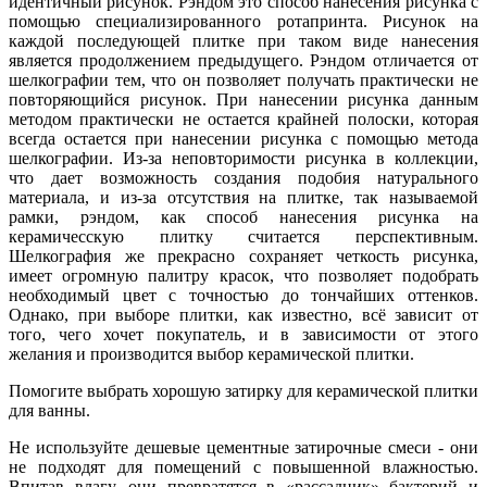
идентичный рисунок. Рэндом это способ нанесения рисунка с
помощью специализированного ротапринта. Рисунок на
каждой последующей плитке при таком виде нанесения
является продолжением предыдущего. Рэндом отличается от
шелкографии тем, что он позволяет получать практически не
повторяющийся рисунок. При нанесении рисунка данным
методом практически не остается крайней полоски, которая
всегда остается при нанесении рисунка с помощью метода
шелкографии. Из-за неповторимости рисунка в коллекции,
что дает возможность создания подобия натурального
материала, и из-за отсутствия на плитке, так называемой
рамки, рэндом, как способ нанесения рисунка на
керамичесскую плитку считается перспективным.
Шелкография же прекрасно сохраняет четкость рисунка,
имеет огромную палитру красок, что позволяет подобрать
необходимый цвет с точностью до тончайших оттенков.
Однако, при выборе плитки, как известно, всё зависит от
того, чего хочет покупатель, и в зависимости от этого
желания и производится выбор керамической плитки.
Помогите выбрать хорошую затирку для керамической плитки
для ванны.
Не используйте дешевые цементные затирочные смеси - они
не подходят для помещений с повышенной влажностью.
Впитав влагу, они превратятся в «рассадник» бактерий и