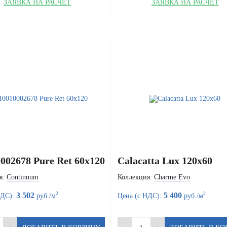
ЗАЯВКА НА РАСЧЁТ
ЗАЯВКА НА РАСЧЁТ
002678 Pure Ret 60x120
Calacatta Lux 120x60
я:
Continuum
Коллекция:
Charme Evo
2
2
3 502
5 400
НДС):
руб./м
Цена (с НДС):
руб./м