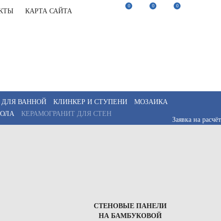
0
0
0
КТЫ
КАРТА САЙТА
22-82-75
Заказать звонок
22-82-75
Мы в Telegram
akaz@keramix-lux.ru
Мы в Max
WhatsApp
 ДЛЯ ВАННОЙ
КЛИНКЕР И СТУПЕНИ
МОЗАИКА
ПОЛА
КЕРАМОГРАНИТ ДЛЯ СТЕН
Заявка на расчёт
СТЕНОВЫЕ ПАНЕЛИ
НА БАМБУКОВОЙ