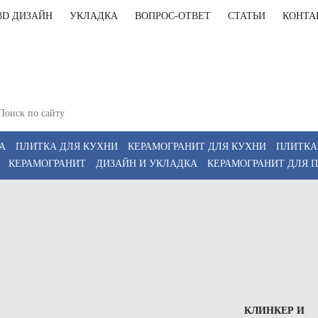
3D ДИЗАЙН
УКЛАДКА
ВОПРОС-ОТВЕТ
СТАТЬИ
КОНТА
+7(911)9
и: Тюмень, ул. Энергетиков, 57/1, (офис 1,
+7(911)9
18:00; Сб 10:00–16:00
z
А
ПЛИТКА ДЛЯ КУХНИ
КЕРАМОГРАНИТ ДЛЯ КУХНИ
ПЛИТКА
КЕРАМОГРАНИТ
ДИЗАЙН И УКЛАДКА
КЕРАМОГРАНИТ ДЛЯ 
КЛИНКЕР И